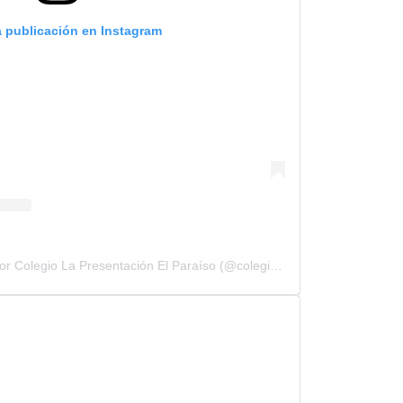
a publicación en Instagram
Una publicación compartida por Colegio La Presentación El Paraíso (@colegioelparaisolapresentacion)