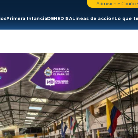
Admisiones
Conóce
ios
Primera Infancia
DENE
DISA
Líneas de acción
Lo que t