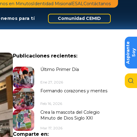
nos en Minutos
Identidad Misional
ESAL
Contáctanos
enemos para tí
Comunidad CEMID
e
S
o
y
A
s
p
i
r
a
n
t
Publicaciones recientes:
Último Primer Día
Ene 27, 2026
Formando corazones y mentes
Feb 16, 2026
Crea la mascota del Colegio
Minuto de Dios Siglo XXI
Mar 17, 2026
Comparte en: