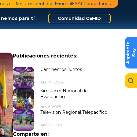
nos en Minutos
Identidad Misional
ESAL
Contáctanos
enemos para tí
Comunidad CEMID
e
S
o
y
A
s
p
i
r
a
n
t
Publicaciones recientes:
Caminemos Juntos
Abr 14, 2026
Simulacro Nacional de
Evacuación
Nov 5, 2025
Televisión Regional Telepacífico
Abr 23, 2026
Comparte en: