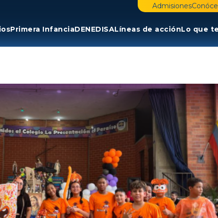
Admisiones
Conóce
ios
Primera Infancia
DENE
DISA
Líneas de acción
Lo que t