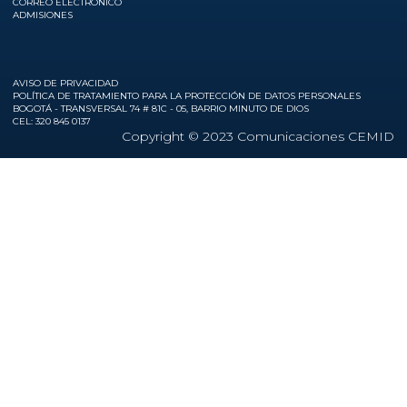
CORREO ELECTRÓNICO
ADMISIONES
AVISO DE PRIVACIDAD
POLÍTICA DE TRATAMIENTO PARA LA PROTECCIÓN DE DATOS PERSONALES
BOGOTÁ - TRANSVERSAL 74 # 81C - 05, BARRIO MINUTO DE DIOS
CEL: 320 845 0137
Copyright © 2023 Comunicaciones CEMID