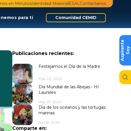
nos en Minutos
Identidad Misional
ESAL
Contáctanos
enemos para tí
Comunidad CEMID
e
S
o
y
A
s
p
i
r
a
n
t
Publicaciones recientes:
Festejamos el Día de la Madre
May 20, 2024
Día Mundial de las Abejas - HI
Laureles
May 27, 2024
Día de los océanos y las tortugas
marinas
Jun 19, 2024
Comparte en: