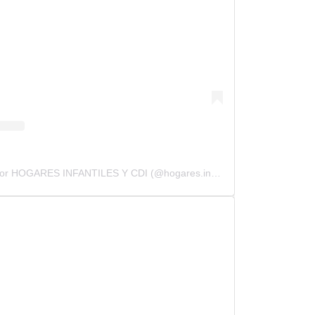
Una publicación compartida por HOGARES INFANTILES Y CDI (@hogares.infantiles.cdi)