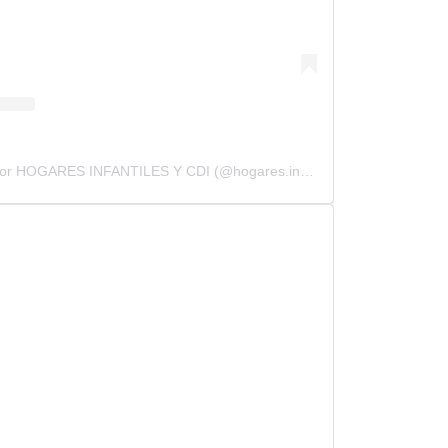
Una publicación compartida por HOGARES INFANTILES Y CDI (@hogares.infantiles.cdi)