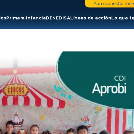
Admisiones
Conóce
ios
Primera Infancia
DENE
DISA
Líneas de acción
Lo que t