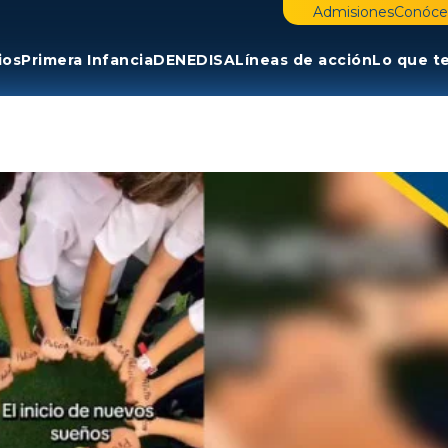
Admisiones
Conóce
ios
Primera Infancia
DENE
DISA
Líneas de acción
Lo que t