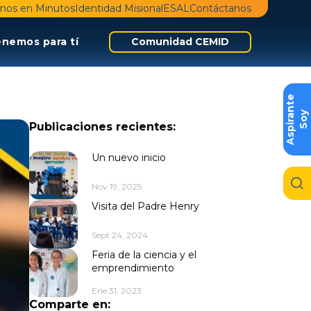
nos en Minutos
Identidad Misional
ESAL
Contáctanos
enemos para tí
Comunidad CEMID
e
S
o
y
A
s
p
i
r
a
n
t
Publicaciones recientes:
Un nuevo inicio
Nov 19, 2025
Visita del Padre Henry
Sept 24, 2024
Feria de la ciencia y el
emprendimiento
Ene 31, 2023
Comparte en: