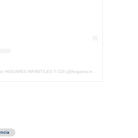
Una publicación compartida por HOGARES INFANTILES Y CDI (@hogares.infantiles.cdi)
ancia