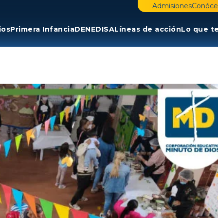
Admisiones
Conóce
ios
Primera Infancia
DENE
DISA
Líneas de acción
Lo que t