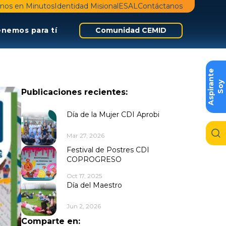
nos en Minutos
Identidad Misional
ESAL
Contáctanos
enemos para tí
Comunidad CEMID
e
S
o
y
A
s
p
i
r
a
n
t
Publicaciones recientes:
Día de la Mujer CDI Aprobi
Mar 27, 2026
Festival de Postres CDI
COPROGRESO
Oct 17, 2025
Día del Maestro
Jun 2, 2026
Comparte en: