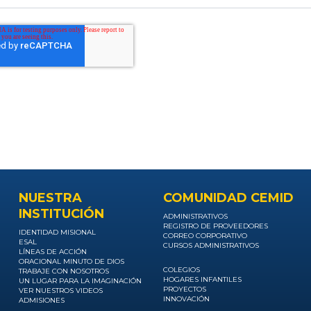
NUESTRA
COMUNIDAD CEMID
INSTITUCIÓN
ADMINISTRATIVOS
REGISTRO DE PROVEEDORES
IDENTIDAD MISIONAL
CORREO CORPORATIVO
ESAL
CURSOS ADMINISTRATIVOS
LÍNEAS DE ACCIÓN
ORACIONAL MINUTO DE DIOS
COLEGIOS
TRABAJE CON NOSOTROS
HOGARES INFANTILES
UN LUGAR PARA LA IMAGINACIÓN
PROYECTOS
VER NUESTROS VIDEOS
INNOVACIÓN
ADMISIONES