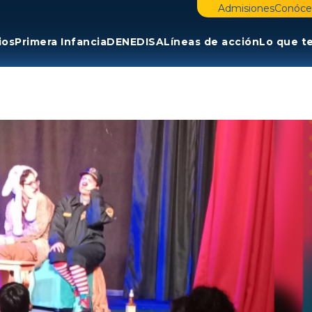
Admisiones
Conóce
ios
Primera Infancia
DENE
DISA
Líneas de acción
Lo que t