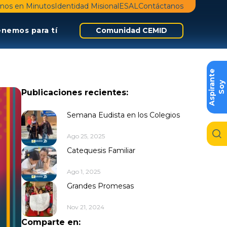
nos en Minutos
Identidad Misional
ESAL
Contáctanos
enemos para tí
Comunidad CEMID
e
S
o
y
A
s
p
i
r
a
n
t
Publicaciones recientes:
Semana Eudista en los Colegios
Ago 25, 2025
Catequesis Familiar
Ago 1, 2025
Grandes Promesas
Nov 21, 2024
Comparte en: