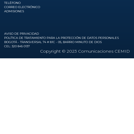
TELÉFONO
CORREO ELECTRÓNICO
ADMISIONES
AVISO DE PRIVACIDAD
POLÍTICA DE TRATAMIENTO PARA LA PROTECCIÓN DE DATOS PERSONALES
BOGOTÁ - TRANSVERSAL 74 # 81C - 05, BARRIO MINUTO DE DIOS
CEL: 320 845 0137
Copyright © 2023 Comunicaciones CEMID