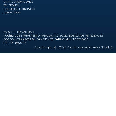
CHAT DE ADMISIONES
TELÉFONO
CORREO ELECTRÓNICO
ADMISIONES
AVISO DE PRIVACIDAD
POLÍTICA DE TRATAMIENTO PARA LA PROTECCIÓN DE DATOS PERSONALES
BOGOTÁ - TRANSVERSAL 74 # 81C - 05, BARRIO MINUTO DE DIOS
CEL: 320 845 0137
Copyright © 2023 Comunicaciones CEMID