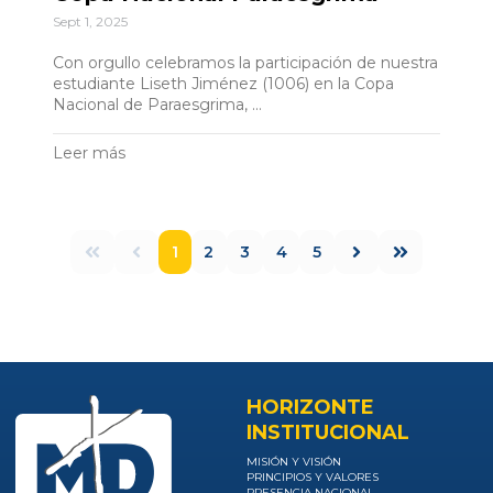
Sept 1, 2025
Con orgullo celebramos la participación de nuestra
estudiante Liseth Jiménez (1006) en la Copa
Nacional de Paraesgrima, ...
Leer más
1
2
3
4
5
1ro.
Ant.
Sig.
Últ.
HORIZONTE
INSTITUCIONAL
MISIÓN Y VISIÓN
PRINCIPIOS Y VALORES
PRESENCIA NACIONAL