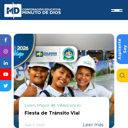
e
S
o
y
A
s
p
i
r
a
n
t
Liceo Mayor de Villavicencio
Fiesta de Tránsito Vial
Leer más
Ago 3, 2026