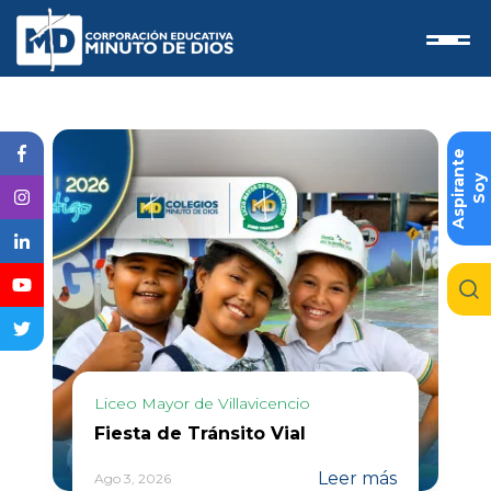
e
S
o
y
A
s
p
i
r
a
n
t
Liceo Mayor de Villavicencio
Fiesta de Tránsito Vial
Leer más
Ago 3, 2026