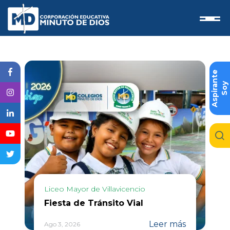
e
S
o
y
A
s
p
i
r
a
n
t
Liceo Mayor de Villavicencio
Fiesta de Tránsito Vial
Leer más
Ago 3, 2026