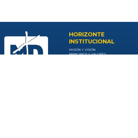
HORIZONTE
INSTITUCIONAL
MISIÓN Y VISIÓN
PRINCIPIOS Y VALORES
PRESENCIA NACIONAL
IMPACTO SOCIAL
PEI MARCO
ORGANIGRAMA
POLÍTICA DE CALIDAD
NUESTRA
COMUNIDAD CEMID
INSTITUCIÓN
ADMINISTRATIVOS
REGISTRO DE PROVEEDORES
IDENTIDAD MISIONAL
CORREO CORPORATIVO
ESAL
CURSOS ADMINISTRATIVOS
LÍNEAS DE ACCIÓN
ORACIONAL MINUTO DE DIOS
COLEGIOS
TRABAJE CON NOSOTROS
HOGARES INFANTILES
UN LUGAR PARA LA
PROYECTOS
IMAGINACIÓN
INNOVACIÓN
VER NUESTROS VIDEOS
ADMISIONES